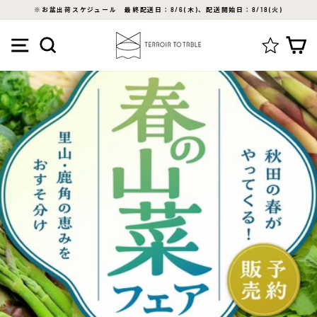
ス
※お盆出荷スケジュール 最終配送日：8/6(木)、配送開始日：8/18(火)
キ
ス
ッ
メニュー
検索
ラ
プ
イ
す
ド
る
シ
ョ
ー
を
停
止
す
る