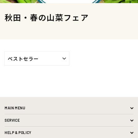
秋田・春の山菜フェア
並
び
替
え
MAIN MENU
SERVICE
HELP & POLICY